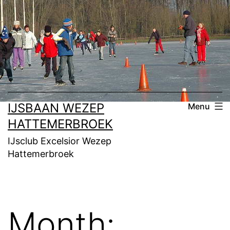
Skip
to
content
IJSBAAN WEZEP
Menu
HATTEMERBROEK
IJsclub Excelsior Wezep
Hattemerbroek
Month: