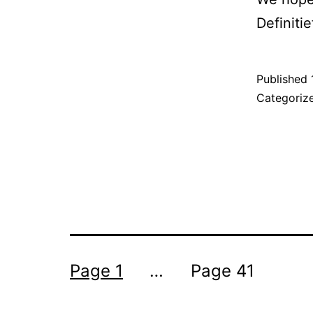
Definiti
Published
Categoriz
Posts
Page 1
…
Page 41