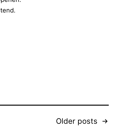
htend.
Older
posts