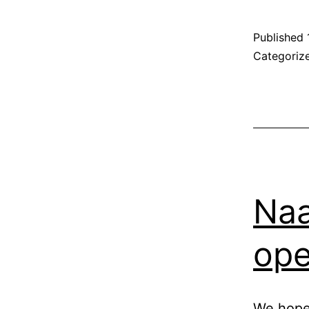
Published
Categoriz
Naa
ope
We hope