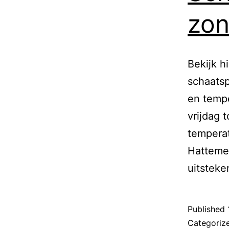
zon
Bekijk h
schaatsp
en tempe
vrijdag 
tempera
Hattemer
uitstek
Published
Categoriz