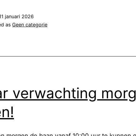
11 januari 2026
ed as
Geen categorie
r verwachting mor
n!
n morgen de baan vanaf 10:00 uur te kunnen 