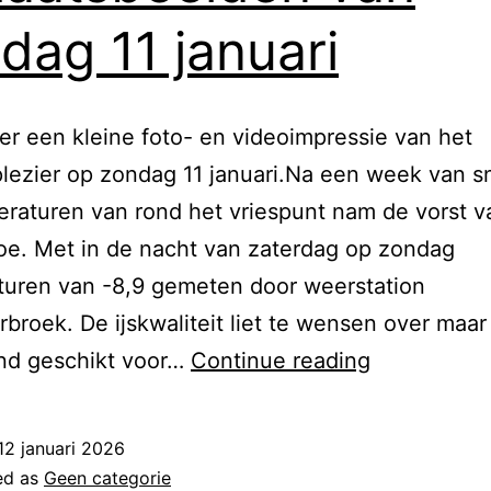
dag 11 januari
ier een kleine foto- en videoimpressie van het
lezier op zondag 11 januari.Na een week van 
raturen van rond het vriespunt nam de vorst v
toe. Met in de nacht van zaterdag op zondag
turen van -8,9 gemeten door weerstation
broek. De ijskwaliteit liet te wensen over maar
Schaatsbee
end geschikt voor…
Continue reading
van
zondag
12 januari 2026
11
ed as
Geen categorie