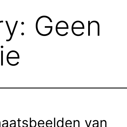
ry:
Geen
ie
aatsbeelden van