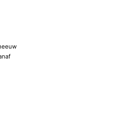
sneeuw
anaf
lden