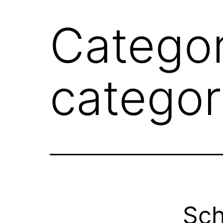
Catego
categor
Sch