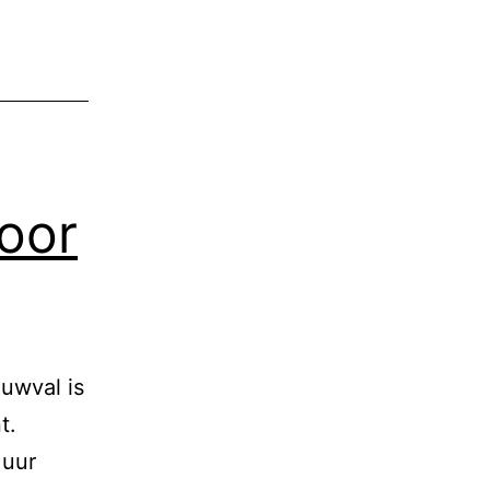
oor
uwval is
t.
 uur