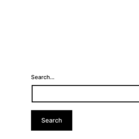
pagination
Search…