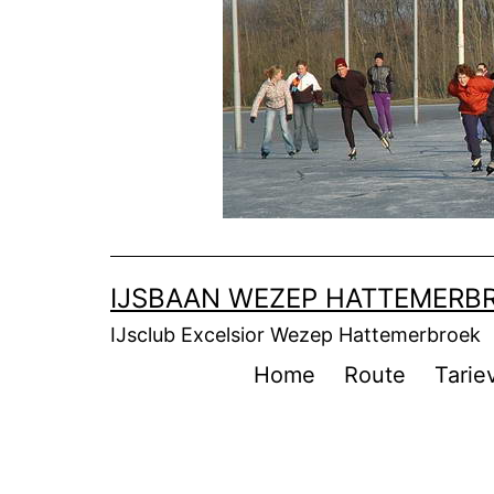
Skip
to
content
IJSBAAN WEZEP HATTEMERB
IJsclub Excelsior Wezep Hattemerbroek
Home
Route
Tarie