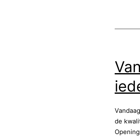
Van
ied
Vandaag 
de kwali
Openings